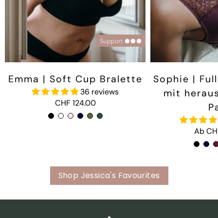
Emma | Soft Cup Bralette
Sophie | Ful
36 reviews
mit herau
CHF 124.00
P
Ab CH
Shop Jessica's Favourites