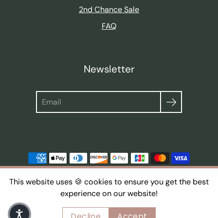
2nd Chance Sale
FAQ
Newsletter
Suche
This website uses 🍪 cookies to ensure you get the best
experience on our website!
© 2026,
thoughts of september
Powered by Shopify
Decline
Accept