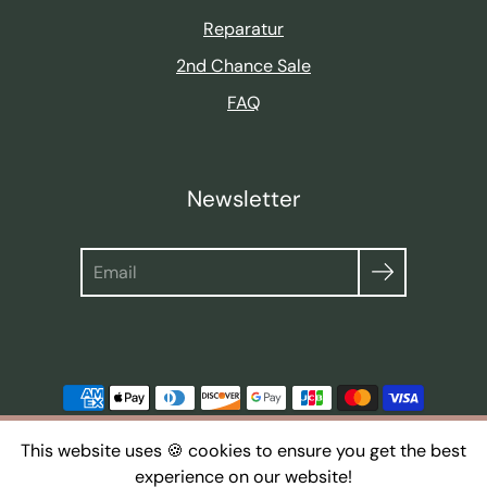
Reparatur
2nd Chance Sale
FAQ
Newsletter
Suche
This website uses 🍪 cookies to ensure you get the best
experience on our website!
© 2026,
thoughts of september