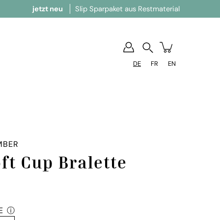
tzt neu
Slip Sparpaket aus Restmaterial
mit ganz
Suchen
DE
FR
EN
MBER
ft Cup Bralette
E
ⓘ