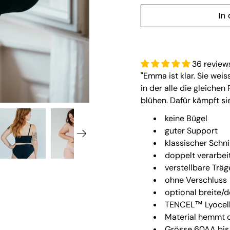
In
36 review
"Emma ist klar. Sie weiss
in der alle die gleich
blühen. Dafür kämpft s
keine Bügel
guter Support
klassischer Schni
doppelt verarbei
verstellbare Träg
ohne Verschluss
optional breite/
TENCEL™ Lyocel
Material hemmt 
Grösse 60AA bis 