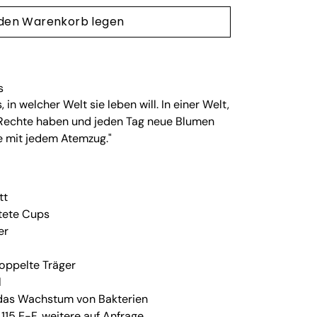
 den Warenkorb legen
s
, in welcher Welt sie leben will. In einer Welt,
en Rechte haben und jeden Tag neue Blumen
ie mit jedem Atemzug."
tt
tete Cups
er
doppelte Träger
l
das Wachstum von Bakterien
115 E-F, weitere auf Anfrage