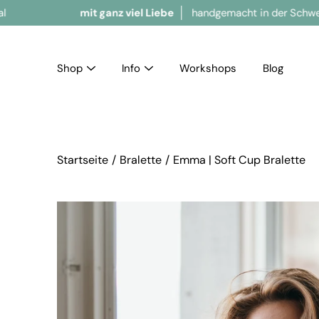
mit ganz viel Liebe
handgemacht in der Schweiz
Shop
Info
Workshops
Blog
Startseite
/
Bralette
/
Emma | Soft Cup Bralette
Bild-Lightbox öffnen