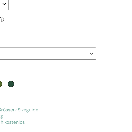
ⓘ
SE
 BLUE
OLIVE
JADE GREEN
Grössen:
Sizeguide
ng
h kostenlos