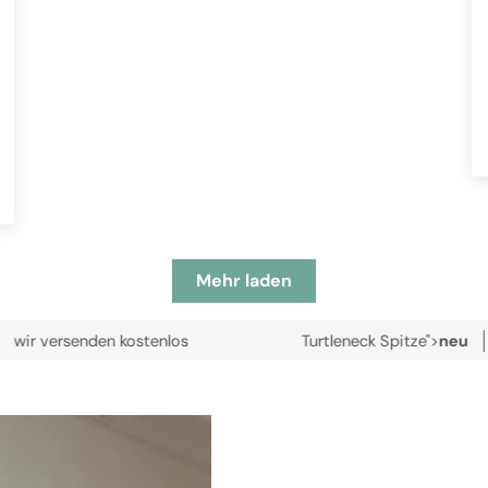
Mehr laden
nden kostenlos
Turtleneck Spitze">
neu
Paula Turtl