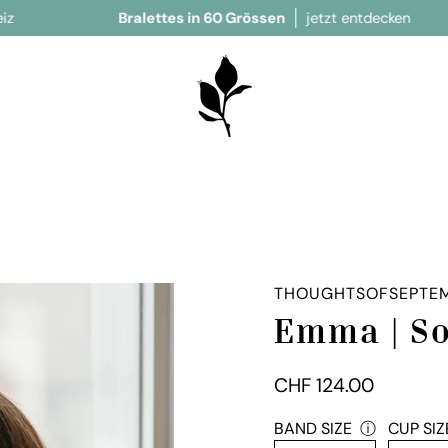
Bralettes in 60 Grössen
jetzt entdecken
je
THOUGHTSOFSEPTE
Emma | So
CHF 124.00
BAND SIZE
passendes
ⓘ
CUP SIZ