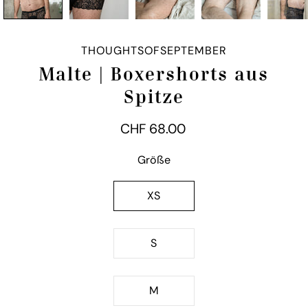
THOUGHTSOFSEPTEMBER
Malte | Boxershorts aus
Spitze
CHF 68.00
Variante
Größe
auswählen
XS
S
M