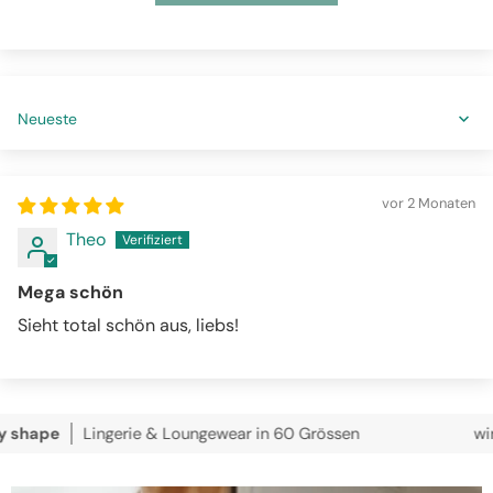
Sort by
vor 2 Monaten
Theo
Mega schön
Sieht total schön aus, liebs!
e
Lingerie & Loungewear in 60 Grössen
wir versen