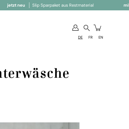
Slip Sparpaket aus Restmaterial
mit ganz viel Lie
Suchen
DE
FR
EN
nterwäsche