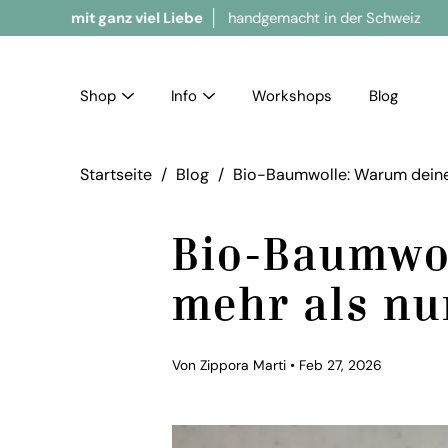
ganz viel Liebe
handgemacht in der Schweiz
Bra
Shop
Info
Workshops
Blog
Startseite
/
Blog
/
Bio-Baumwolle: Warum deine 
Bio-Baumwo
mehr als nur
Von Zippora Marti
Feb 27, 2026