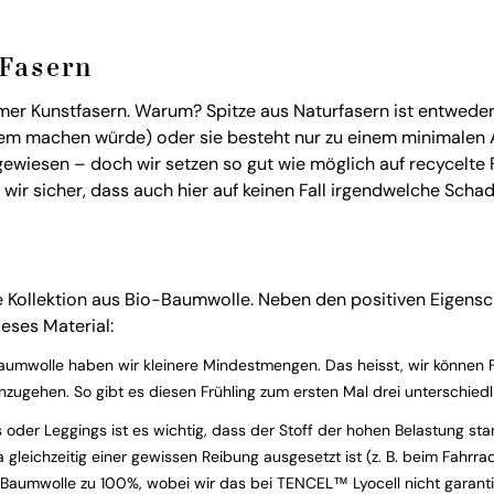
 Fasern
er Kunstfasern. Warum? Spitze aus Naturfasern ist entweder z
 machen würde) oder sie besteht nur zu einem minimalen An
gewiesen – doch wir setzen so gut wie möglich auf recycelte 
n wir sicher, dass auch hier auf keinen Fall irgendwelche Sch
ne Kollektion aus Bio-Baumwolle. Neben den positiven Eigensc
eses Material:
aumwolle haben wir kleinere Mindestmengen. Das heisst, wir können F
nzugehen. So gibt es diesen Frühling zum ersten Mal drei unterschiedli
 oder Leggings ist es wichtig, dass der Stoff der hohen Belastung st
 gleichzeitig einer gewissen Reibung ausgesetzt ist (z. B. beim Fahr
 Baumwolle zu 100%, wobei wir das bei
TENCEL™ Lyocell nicht garant