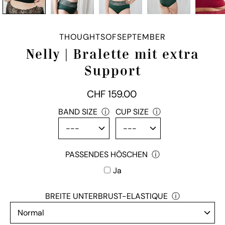
THOUGHTSOFSEPTEMBER
Nelly | Bralette mit extra
Support
CHF 159.00
passendes
BAND SIZE
ⓘ
CUP SIZE
ⓘ
Höschen
PASSENDES HÖSCHEN
ⓘ
Ja
BREITE UNTERBRUST-ELASTIQUE
ⓘ