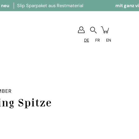
 Sparpaket aus Restmaterial
mit ganz viel Liebe
h
Suchen
DE
FR
EN
MBER
ing Spitze