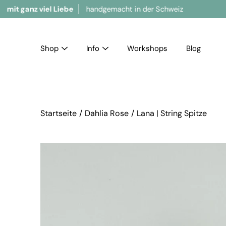
iel Liebe
handgemacht in der Schweiz
Bralette
Shop
Info
Workshops
Blog
Startseite
/
Dahlia Rose
/
Lana | String Spitze
Bild-Lightbox öffnen