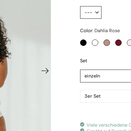
Color
Variante
Dahlia Rose
auswählen
SCHWARZ
IVORY
SMOKEY R
RUBY
Set
einzeln
3er Set
Viele verschiedene 