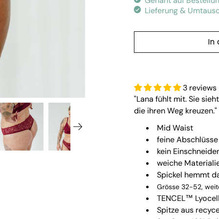
Genäht auf Bestellu
Lieferung & Umtausc
In
3 reviews
"Lana fühlt mit. Sie sie
die ihren Weg kreuzen."
Mid Waist
feine Abschlüsse
kein Einschneide
weiche Materiali
Spickel hemmt d
Grösse 32-52, weit
TENCEL™ Lyocel
Spitze aus recyc