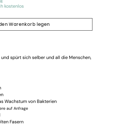
ng
h kostenlos
 den Warenkorb legen
ht und spürt sich selber und all die Menschen,
n
en
as Wachstum von Bakterien
ere auf Anfrage
l
elten Fasern