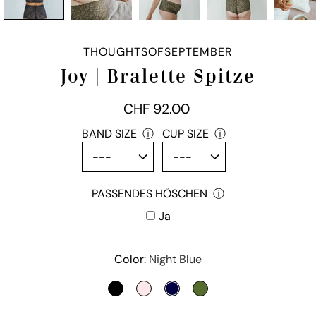
THOUGHTSOFSEPTEMBER
Joy | Bralette Spitze
CHF 92.00
passendes
BAND SIZE
ⓘ
CUP SIZE
ⓘ
Höschen
PASSENDES HÖSCHEN
ⓘ
Ja
Color
Variante
Night Blue
auswählen
SCHWARZ
DAHLIA ROSE
NIGHT BLUE
OLIVE