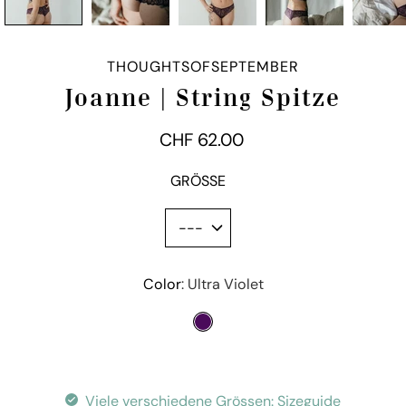
THOUGHTSOFSEPTEMBER
Joanne | String Spitze
CHF 62.00
GRÖSSE
Color
Variante
Ultra Violet
auswählen
ULTRA VIOLET
Viele verschiedene Grössen:
Sizeguide