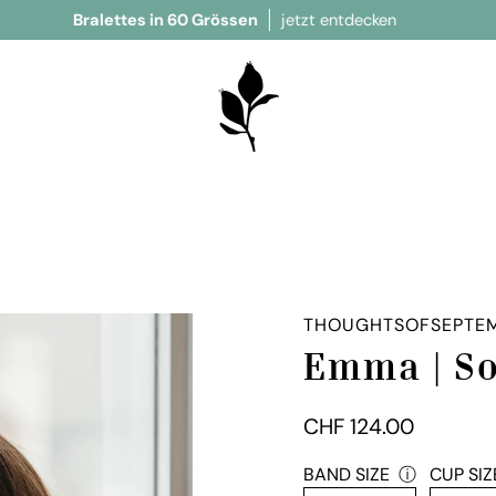
alettes in 60 Grössen
jetzt entdecken
jetzt neu
THOUGHTSOFSEPTE
Emma | So
CHF 124.00
BAND SIZE
passendes
ⓘ
CUP SIZ