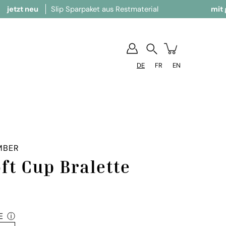
Slip Sparpaket aus Restmaterial
mit ganz viel Li
Suchen
DE
FR
EN
MBER
ft Cup Bralette
E
ⓘ