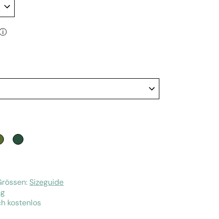
ⓘ
SE
 BLUE
OLIVE
JADE GREEN
Grössen:
Sizeguide
ng
h kostenlos