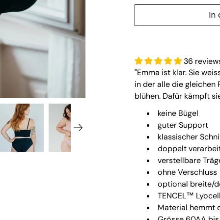
In
36 review
"Emma ist klar. Sie weiss
in der alle die gleich
blühen. Dafür kämpft s
keine Bügel
guter Support
klassischer Schni
doppelt verarbei
verstellbare Träg
ohne Verschluss
optional breite/
TENCEL™ Lyocel
Material hemmt 
Grösse 60AA bis 