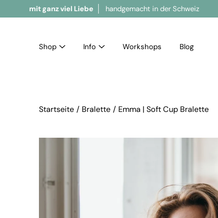
 ganz viel Liebe
handgemacht in der Schweiz
Br
Shop
Info
Workshops
Blog
Startseite
/
Bralette
/
Emma | Soft Cup Bralette
Bild-Lightbox öffnen