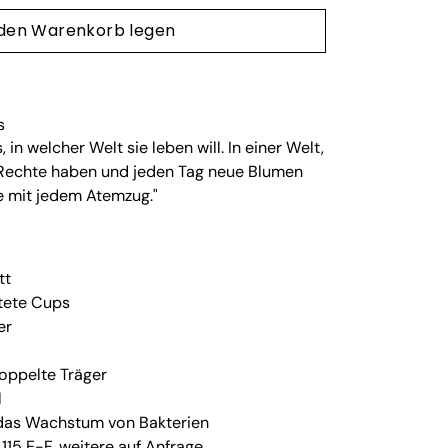
 den Warenkorb legen
s
, in welcher Welt sie leben will. In einer Welt,
en Rechte haben und jeden Tag neue Blumen
ie mit jedem Atemzug."
tt
tete Cups
er
doppelte Träger
l
das Wachstum von Bakterien
115 E-F, weitere auf Anfrage