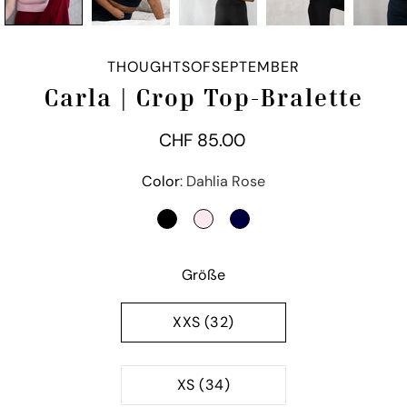
THOUGHTSOFSEPTEMBER
Carla | Crop Top-Bralette
CHF 85.00
Variante auswählen
Color
Dahlia Rose
SCHWARZ
DAHLIA ROSE
NIGHT BLUE
Größe
XXS (32)
XS (34)