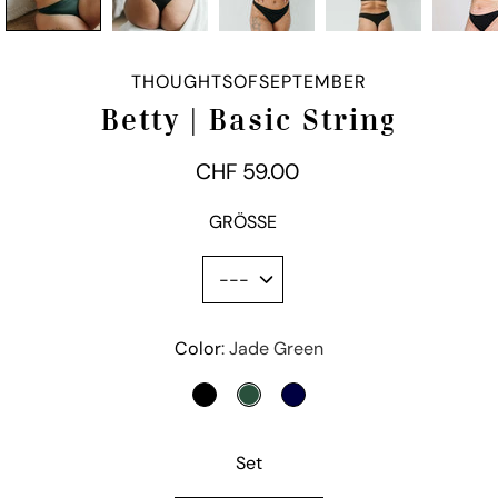
THOUGHTSOFSEPTEMBER
Betty | Basic String
CHF 59.00
GRÖSSE
Color
Variante
Jade Green
auswählen
SCHWARZ
JADE GREEN
NIGHT BLUE
Set