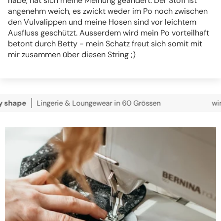
habe, hat sich meine Meinung geändert. Der Stoff ist
angenehm weich, es zwickt weder im Po noch zwischen
den Vulvalippen und meine Hosen sind vor leichtem
Ausfluss geschützt. Ausserdem wird mein Po vorteilhaft
betont durch Betty - mein Schatz freut sich somit mit
mir zusammen über diesen String ;)
Lingerie & Loungewear in 60 Grössen
wir versende