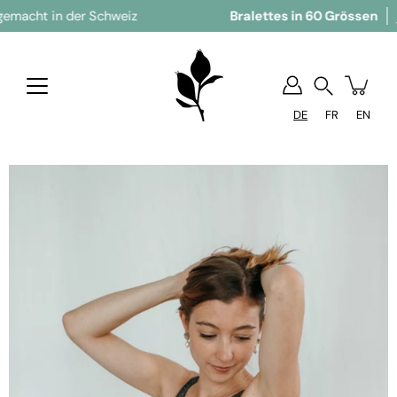
n der Schweiz
Bralettes in 60 Grössen
jetzt ent
Suchen
DE
FR
EN
Bild-Lightbox öffnen