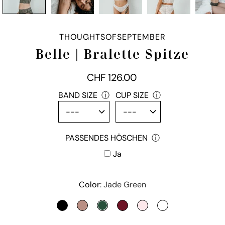
THOUGHTSOFSEPTEMBER
Belle | Bralette Spitze
CHF 126.00
passendes
BAND SIZE
ⓘ
CUP SIZE
ⓘ
Höschen
PASSENDES HÖSCHEN
ⓘ
Ja
Variante auswählen
Color
Jade Green
SCHWARZ
SMOKEY ROSE
JADE GREEN
RUBY RED
DAHLIA ROSE
IVORY