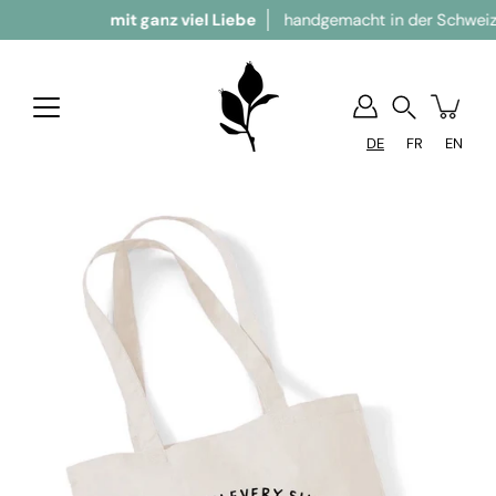
mit ganz viel Liebe
handgemacht in der Schweiz
Suchen
DE
FR
EN
Bild-Lightbox öffnen