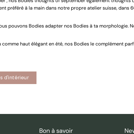
r , nos Bodies thoughts of september également thoughts of
 préféré à la main dans notre propre atelier suisse, dans 60
 nous pouvons Bodies adapter nos Bodies à ta morphologie. No
 comme haut élégant en été, nos Bodies le complément parfa
 d'intérieur
Bon à savoir
New