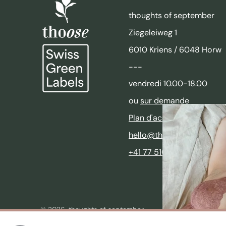
thoughts of september
Ziegeleiweg 1
6010 Kriens / 6048 Horw
---
vendredi 10.00-18.00
ou
sur demande
Plan d'accès
hello@thoughtsofseptem
+41 77 510 87 25
© 2026,
thoughts of september
Propulsé par Shopify