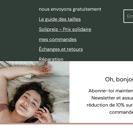
nous envoyons gratuitement
Rec
Le guide des tailles
Solipreis - Prix solidaire
mes commandes
Échanges et retours
Réparation
Vente « 2nd Chance »
Oh, bonjou
ber.com
FAQ
Abonne-toi mainten
Newsletter et assu
réduction de 10% sur
commande
Recherche