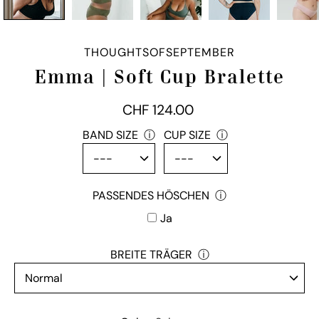
THOUGHTSOFSEPTEMBER
Emma | Soft Cup Bralette
CHF 124.00
passendes
BAND SIZE
ⓘ
CUP SIZE
ⓘ
Höschen
PASSENDES HÖSCHEN
ⓘ
Ja
BREITE TRÄGER
ⓘ